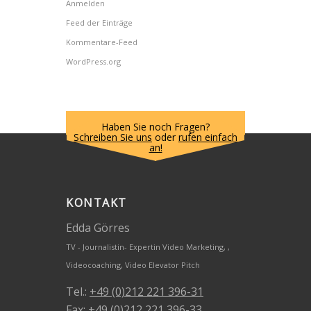
Anmelden
Feed der Einträge
Kommentare-Feed
WordPress.org
Haben Sie noch Fragen?
Schreiben Sie uns
oder
rufen einfach
an!
KONTAKT
Edda Görres
TV - Journalistin- Expertin Video Marketing, ,
Videocoaching, Video Elevator Pitch
Tel.:
+49 (0)212 221 396-31
Fax:
+49 (0)212 221 396-33