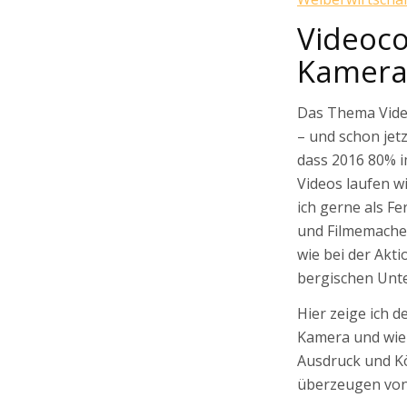
Videoco
Kamer
Das Thema Vid
– und schon jet
dass 2016 80% i
Videos laufen w
ich gerne als Fe
und Filmemacher
wie bei der Akt
bergischen Unt
Hier zeige ich d
Kamera und wie 
Ausdruck und K
überzeugen von