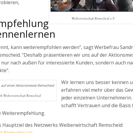
robieren,
Weiberwirtschaft Remscheid e.V.
Empfehlung
ennenlernen
ennt, kann weiterempfohlen werden”, sagt Werbefrau Sand
emscheid. “Deshalb präsentieren wir uns auf der Aktionsme
 nur nach außen für interessierte Kunden, sondern auch n
kte”.
Wir lernen uns besser kennen 
erfahren viel mehr über das Ge
rk Weiberwirtschaft Remscheid
jeder einzelnen Unternehmerin.
schafft Vertrauen und die Basis 
e Weiterempfehlung.
as Hauptziel des Netzwerks Weiberwirtschaft Remscheid:
t Remschei e.V.