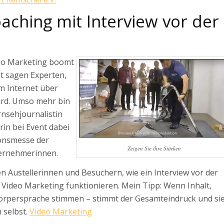
aching mit Interview vor der
a
eo Marketing boomt
zt sagen Experten,
m Internet über
ird. Umso mehr bin
rnsehjournalistin
in bei Event dabei
ionsmesse der
Zeigen Sie ihre Stärken
ernehmerinnen.
en Austellerinnen und Besuchern, wie ein Interview vor der
Video Marketing funktionieren. Mein Tipp: Wenn Inhalt,
örpersprache stimmen – stimmt der Gesamteindruck und si
 selbst.
Video Marketing