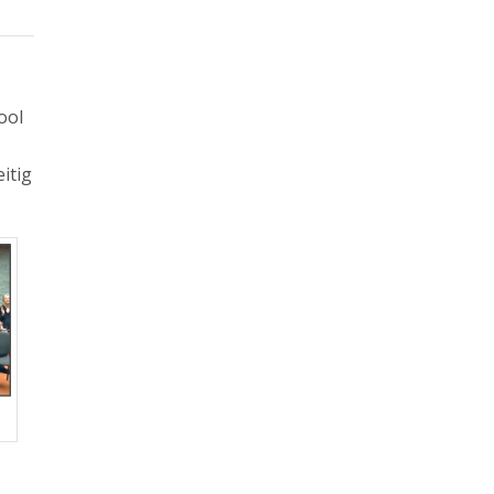
ool
itig