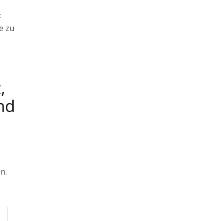
:
e zu
,
nd
n.