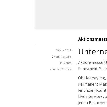
Aktionsmess
Unterne
19 Nov 2014
0
Kommentare
Aktionsmesse U
in
Events
Remscheid, Soli
von
Edda Görres
Ob Haarstyling,
Permanent Make
Finanzen, Recht
Liveinterview v
jeden Besucher 