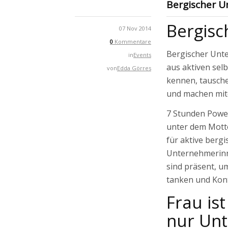
Bergischer 
Bergis
07 Nov 2014
0
Kommentare
Bergischer Unte
in
Events
aus aktiven sel
von
Edda Görres
kennen, tausche
und machen mit
7 Stunden Powe
unter dem Motto
für aktive bergi
Unternehmerinn
sind präsent, u
tanken und Kon
Frau is
nur Un